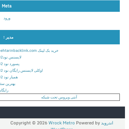
Meta
ورود
مدیر :
خرید بک لینک behtarinbacklink.com
لایسنس نود32
پسورد نود 32
اوکلی لایسنس رایگان نود 32
همیار نود 32
بهترین سئو
رایگان
آنتی ویروس تحت شبکه
اندروید
Copyright © 2026
Powered by
Wrock Metro