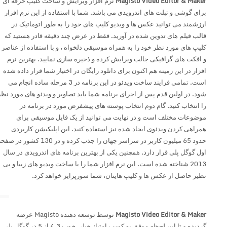
Magisto Video Editor & Maker
نرم افزار ویرایش و ساخت کلیپ حرفه ای
برای گوشی و تبلت های اندرویدی می باشد. شما با استفاده از این نرم افزار
ارزشمند می توانید عکس ها و ویدیو کلیپ های خود را به طور اتوماتیک در
قالب فیلم های تدوین شده در آورید. فقط در عرض چند دقیقه قادر هستید که
کلیپ های مورد نظر خود را به همراه موسیقی دلخواه ، و با استفاده از عناصر
و افکت های گرافیکی جالب ویرایش کرده و ذخیره سازی نمایید. بهترین نرم
افزار در این زمینه هم اکنون برای دانلود رایگان در اختیار شما قرار داده شده
است. تمامی فرایند ساخت ویدئو در این برنامه در 3 مرحله ساده انجام می
شود. در اولین قدم پس از اجرای برنامه شما باید تصاویر و ویدئو های مورد نظر
را انتخاب کنید. گام دوم انتخاب پوسته های پیشفرض مورد در برنامه در
موضوعات مختلف است و در نهایت می توانید از یک فایل موسیقی برای
همراهی کردن ویدئوی ایجاد شده نیز استفاده کنید. این اپلیکیشن کاربردی
حدود 65 میلیون کاربر در سراسر جهان را جذب کرده و در 130 کشور در صفحه
اول گوگل پلی قرار دارد. همچنین یکی از بهترین برنامه های اندرویدی در سال
2013 شناخته شده است. این نرم افزار شما را با ساخت ویدیو های زیبا و بی
نظیر حاصل از عکس ها و کلیپ هایتان، شما سورپرایز خواهد کرد.
Magisto Video Editor & Maker
توسط توسعه دهنده Magisto عرضه
گردیده و تا این لحظه موفق به کسب امتیاز خیلی خوب 4.3 از 5 در گوگل پلی