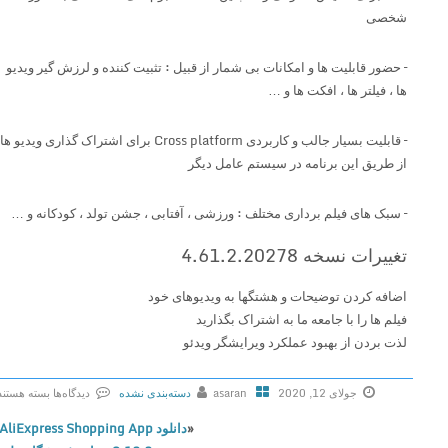
شخصی
– حضور قابلیت ها و امکانات بی شمار از قبیل : تثبیت کننده و لرزش گیر ویدیو
ها ، فیلتر ها ، افکت ها و …
– قابلیت بسیار جالب و کاربردی Cross platform برای اشتراک گذاری ویدیو ها
از طریق این برنامه در سیستم عامل دیگر
– سبک های فیلم برداری مختلف : ورزشی ، آفتابی ، جشن تولد ، کودکانه و …
تغییرات نسخه 4.61.2.20278
اضافه کردن توضیحات و هشتگها به ویدیوهای خود
فیلم ها را با جامعه ما به اشتراک بگذارید
لذت بردن از بهبود عملکرد ویرایشگر ویدئو
جولای 12, 2020
asaran
دسته‌بندی نشده
دیدگاه‌ها
بسته هستند
ب
«
دانلود AliExpress Shopping App
ر