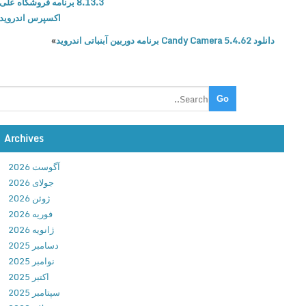
8.13.3 برنامه فروشگاه علی
ا
اکسپرس اندروید
ی
دانلود Candy Camera 5.4.62 برنامه دوربین آبنباتی اندروید
»
M
a
g
i
s
t
o
Archives
V
آگوست 2026
i
جولای 2026
d
ژوئن 2026
e
فوریه 2026
o
ژانویه 2026
E
دسامبر 2025
d
نوامبر 2025
i
اکتبر 2025
t
سپتامبر 2025
o