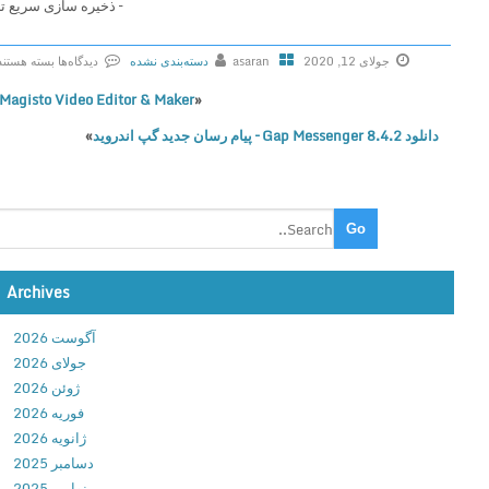
– ذخیره سازی سریع تر
جولای 12, 2020
asaran
دسته‌بندی نشده
دیدگاه‌ها
بسته هستند
ب
Magisto Video Editor & Maker
«
ر
دانلود Gap Messenger 8.4.2 – پیام رسان جدید گپ اندروید
»
ا
ی
د
ا
ن
ل
و
Archives
د
آگوست 2026
C
جولای 2026
a
ژوئن 2026
n
فوریه 2026
d
ژانویه 2026
y
دسامبر 2025
C
نوامبر 2025
a