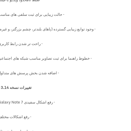
–
حالت
زیبایی برای
ثبت
سلفی های
مناسب
– وجود
توابع زیبایی گسترده (پاهای بلندتر، چشم بزرگتر
، و غیره)
– راحت تر شدن
رابط کاربری
– خطوط راهنما برای ثبت تصاویر مناسب شبکه های اجتماعی
– اضافه شدن بخش
پرسش های متداول
تغییرات نسخه 3.14 :
– رفع اشکال سفیدی Galaxy Note 7
– رفع اشکالات مختلف