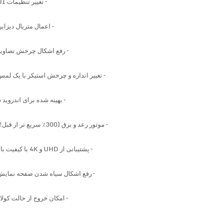
– تغییر تنظیمات UI
– اعمال متریال دیزاین
– رفع اشکال چرخش تصاویر
– تغییر اندازه و چرخش استیکر با یک لمس
– بهینه شده برای اندروید 6
–
موتور
رعد و برق
(
300٪
سریع تر از قبل
!)
–
پشتیبانی از
UHD
و
4K
با کیفیت بالا
– رفع اشکال سیاه شدن صفحه نمایش
– امکان
خروج از
حالت کولاژ