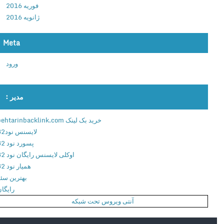
فوریه 2016
ب
ژانویه 2016
ی
ن
آ
Meta
ب
ورود
ن
ب
ا
مدیر :
ت
ی
خرید بک لینک behtarinbacklink.com
ا
لایسنس نود32
ن
پسورد نود 32
د
اوکلی لایسنس رایگان نود 32
ر
همیار نود 32
و
بهترین سئو
ی
رایگان
د
آنتی ویروس تحت شبکه