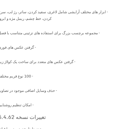
– ابزار های مختلف آرایشی شامل
لاغری، سفید کردن، ساتر، رژ لب، سرخ
کردن، خط چشم، ریمل مژه و ابرو!
–
مجموعه برچسب بزرگ
برای استفاده های تزئینی متناسب با فصل
– گرفتن
عکس های فوری
–
گرفتن عکس های متعدد برای ساخت یک کولاژ زیبا
– 100 نوع فریم مختلف
– حذف وسایل اضافی موجود در تصاویر
– امکان تنظیم روشنایی
تغییرات نسخه 5.4.62
– ضبط نامحدود ویدیو با فیلتر