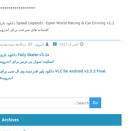
******************
Speed Legends – Open World Racing & Car Driving v1.1 دانلود بازی
افسانه های سرعت برای اندروید
اکتبر 4, 2017
اندروید
دیدگاه‌ها
بسته هستند
ب
«
Faily Skater v3.1 دانلود بازی
ر
اسکیت سوار بی ترمز برای اندروید
ا
VLC for Android v2.5.2 Final دانلود پلیر قدرتمند وی ال سی برای
ی
اندروید
»
S
p
e
e
d
L
e
Archives
g