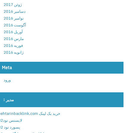
ژوئن 2017
&
دسامبر 2016
C
نوامبر 2016
a
آگوست 2016
r
آوریل 2016
D
مارس 2016
r
فوریه 2016
i
ژانویه 2016
v
i
n
Meta
g
ورود
v
1
.
مدیر :
1
د
خرید بک لینک behtarinbacklink.com
ا
لایسنس نود32
ن
پسورد نود 32
ل