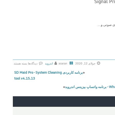
های صوتی و…
جولای 12, 2020
asaran
اندروید
دیدگاه‌ها
بسته هستند
ب
«
برنامه کاربردی SD Maid Pro – System Cleaning
ر
tool v4.15.13
ا
»
ی
د
ا
ن
ل