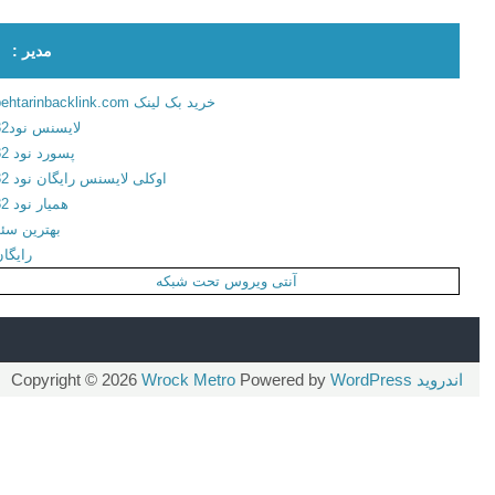
ه
س
مدیر :
ا
ع
خرید بک لینک behtarinbacklink.com
ت
لایسنس نود32
ب
پسورد نود 32
ر
اوکلی لایسنس رایگان نود 32
ا
همیار نود 32
ی
بهترین سئو
ا
رایگان
ن
آنتی ویروس تحت شبکه
د
ر
و
ی
اندروید
Copyright © 2026
WordPress
Powered by
Wrock Metro
د