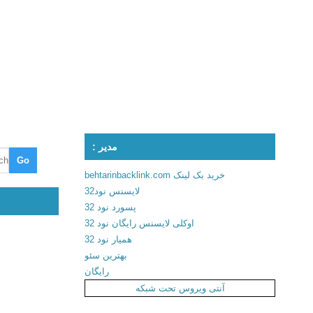
مدیر :
خرید بک لینک behtarinbacklink.com
لایسنس نود32
پسورد نود 32
اوکلی لایسنس رایگان نود 32
همیار نود 32
بهترین سئو
رایگان
آنتی ویروس تحت شبکه