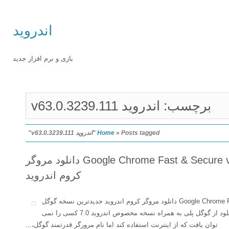
اندروید
بازی و نرم افزار جدید
برچسب: اندروید v63.0.3239.111
Posts tagged "اندروید v63.0.3239.111"
»
Home
Google Chrome Fast & Secure v63.0.3239.111 Final دانلود مروگر
کروم اندروید
Google Chrome Fast & Secure v63.0.3239.111 Final دانلود مروگر کروم اندروید جدیدترین نسخه گوگل
کروم برای اندروید با بیش از 1 میلیارد دانلود از گوگل پلی به همراه نسخه مخصوص اندروید 7.0 کسی را نمی
توان یافت که از اینترنت استفاده کند اما نام مرورگر قدرتمند گوگل،...