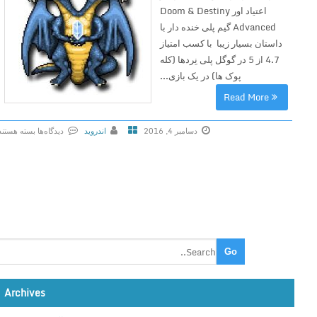
اعتیاد اور Doom & Destiny
Advanced گیم پلی خنده دار با
داستان بسیار زیبا با کسب امتیاز
4.7 از 5 در گوگل پلی نِردها (کله
پوک ها) در یک بازی...
Read More
دسامبر 4, 2016
اندروید
دیدگاه‌ها
بسته هستند
ب
ر
ا
ی
D
o
o
m
&
Archives
D
e