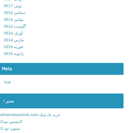
.
ژوئن 2017
3
دسامبر 2016
د
نوامبر 2016
ا
آگوست 2016
ن
آوریل 2016
ل
مارس 2016
و
فوریه 2016
د
ژانویه 2016
ب
ا
Meta
ز
ی
ورود
س
ر
ن
مدیر :
و
ش
خرید بک لینک behtarinbacklink.com
ت
لایسنس نود32
و
پسورد نود 32
ر