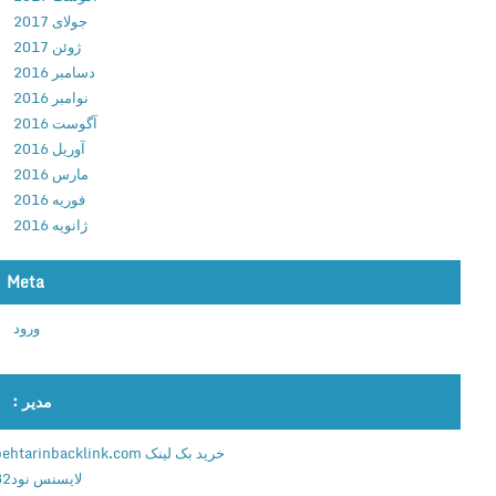
ا
جولای 2017
ز
ژوئن 2017
ی
دسامبر 2016
ق
نوامبر 2016
ه
آگوست 2016
ر
آوریل 2016
م
مارس 2016
ا
فوریه 2016
ن
ژانویه 2016
ا
ن
Meta
ف
ا
ورود
ن
ت
ز
مدیر :
ی
ب
خرید بک لینک behtarinbacklink.com
ر
لایسنس نود32
ا