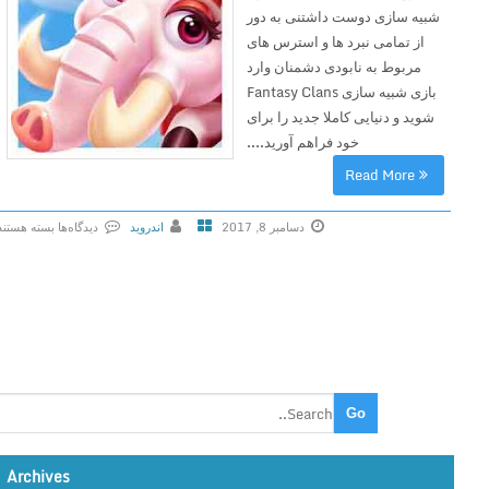
شبیه سازی دوست داشتنی به دور
از تمامی نبرد ها و استرس های
مربوط به نابودی دشمنان وارد
بازی شبیه سازی Fantasy Clans
شوید و دنیایی کاملا جدید را برای
خود فراهم آورید....
Read More
دسامبر 8, 2017
اندروید
دیدگاه‌ها
بسته هستند
ب
ر
ا
ی
F
a
n
t
a
Archives
s