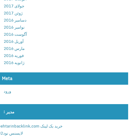
g
جولای 2017
e
ژوئن 2017
r
دسامبر 2016
)
نوامبر 2016
v
آگوست 2016
2
آوریل 2016
.
مارس 2016
5
فوریه 2016
.
ژانویه 2016
0
ب
Meta
ر
ن
ورود
ا
م
ه
مدیر :
ف
ا
خرید بک لینک behtarinbacklink.com
ی
لایسنس نود32
ل