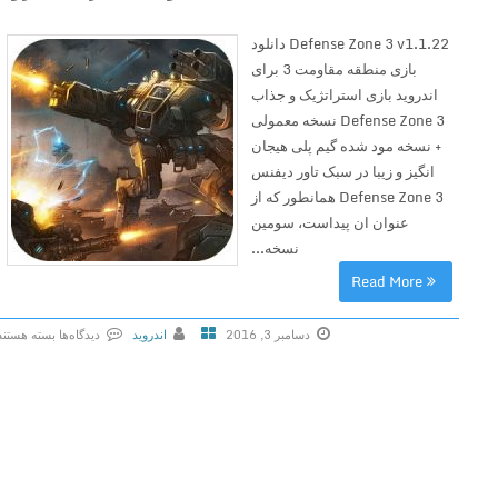
T
Defense Zone 3 v1.1.22 دانلود
o
بازی منطقه مقاومت 3 برای
w
اندروید بازی استراتژیک و جذاب
e
Defense Zone 3 نسخه معمولی
r
+ نسخه مود شده گیم پلی هیجان
D
انگیز و زیبا در سبک تاور دیفنس
e
Defense Zone 3 همانطور که از
f
عنوان ان پیداست، سومین
e
نسخه...
n
s
Read More
e
G
دسامبر 3, 2016
اندروید
دیدگاه‌ها
بسته هستند
ب
e
ر
n
ا
e
ی
r
D
a
e
l