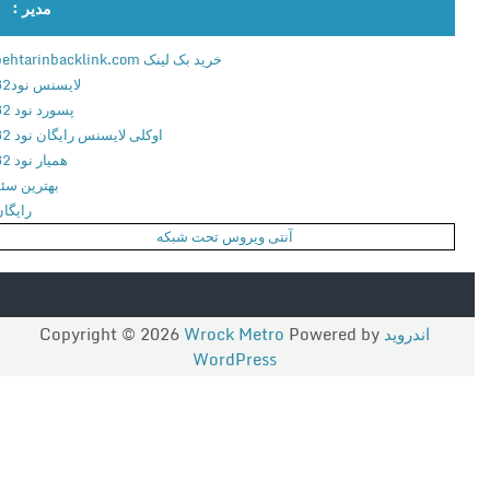
مدیر :
ب
ا
ر
ن
خرید بک لینک behtarinbacklink.com
ا
د
لایسنس نود32
ی
ر
پسورد نود 32
ا
و
اوکلی لایسنس رایگان نود 32
ن
ی
همیار نود 32
د
د
بهترین سئو
ر
رایگان
و
ی
آنتی ویروس تحت شبکه
د
اندروید
Copyright © 2026
Powered by
Wrock Metro
WordPress