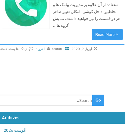
استفاده از آن علاوه بر مدیریت پیامک ها و
مخاطبین داخل گوشی، امکان تغییر ظاهر
هر دو قسمت را نیز خواهید داشت. نمایش
گروه ها...
Read More
آوریل 9, 2020
asaran
اندروید
دیدگاه‌ها
بسته هستند
ب
ر
ا
ی
C
o
n
t
a
Archives
c
t
آگوست 2026
s