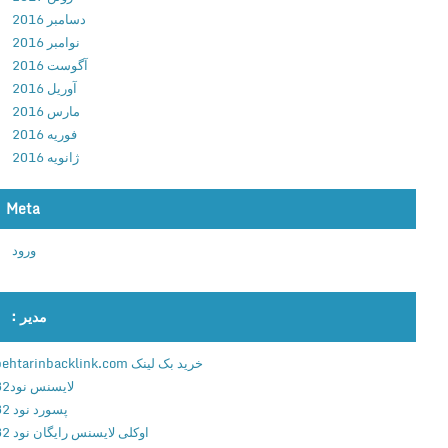
ت
دسامبر 2016
ل
نوامبر 2016
ف
آگوست 2016
ن
آوریل 2016
ا
مارس 2016
ن
فوریه 2016
د
ژانویه 2016
ر
و
Meta
ی
د
ورود
مدیر :
خرید بک لینک behtarinbacklink.com
لایسنس نود32
پسورد نود 32
اوکلی لایسنس رایگان نود 32