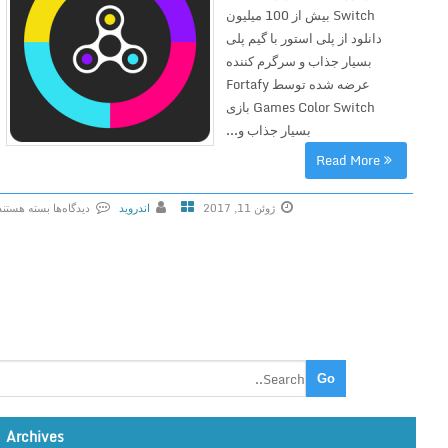
Switch بیش از 100 میلیون
دانلود از پلی استور با گیم پلی
بسیار جذاب و سرگرم کننده
عرضه شده توسط Fortafy
Games Color Switch بازی
بسیار جذاب و...
Read More
ژوئن 11, 2017
اندروید
دیدگاه‌ها
بسته هستند
ب
ر
ا
ی
C
o
l
o
r
Archives
S