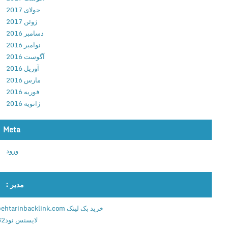
ز
جولای 2017
ی
ژوئن 2017
ت
دسامبر 2016
غ
نوامبر 2016
ی
آگوست 2016
ی
آوریل 2016
ر
مارس 2016
ر
فوریه 2016
ن
ژانویه 2016
گ
+
Meta
م
و
ورود
د
ب
ر
مدیر :
ا
ی
خرید بک لینک behtarinbacklink.com
ا
لایسنس نود32
ن