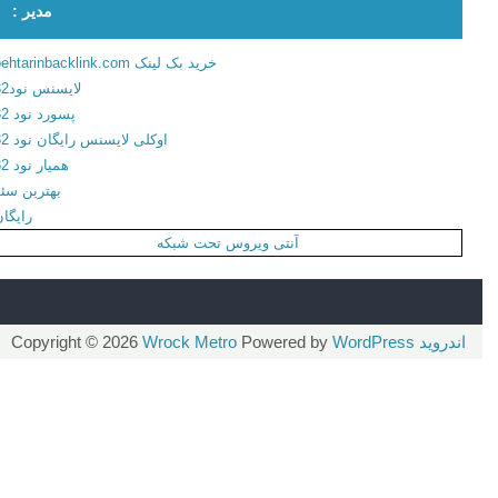
مدیر :
ش
ی
ی
ا
خرید بک لینک behtarinbacklink.com
ا
ن
لایسنس نود32
ن
د
پسورد نود 32
د
ر
اوکلی لایسنس رایگان نود 32
ر
و
همیار نود 32
و
ی
بهترین سئو
ی
د
رایگان
د
آنتی ویروس تحت شبکه
اندروید
Copyright © 2026
WordPress
Powered by
Wrock Metro