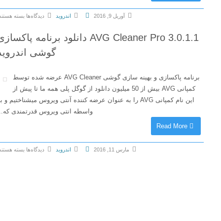
v
m
C
8
آوریل 9, 2016
اندروید
دیدگاه‌ها
بسته هستند
o
l
.
ب
r
e
0
AVG Cleaner Pro 3.0.1.1 دانلود برنامه پاکسازی
ر
y
a
.
ا
گوشی اندروید
C
n
6
ی
l
e
.
A
e
برنامه پاکسازی و بهینه سازی گوشی AVG Cleaner عرضه شده توسط
r
4
u
a
کمپانی AVG بیش از 50 میلیون دانلود از گوگل پلی همه ما تا پیش از
)
.
t
n
این نام کمپانی AVG را به عنوان عرضه کننده آنتی ویروس میشناختیم و به
P
5
o
e
واسطه انتی ویروس قدرتمندی که...
r
د
M
r
o
Read More
ا
e
v
v
ن
m
2
8
ل
مارس 11, 2016
اندروید
دیدگاه‌ها
بسته هستند
o
.
.
و
ب
r
1
0
د
ر
y
.
.
م
ا
C
2
6
ج
ی
l
د
.
م
A
e
ا
4
و
V
a