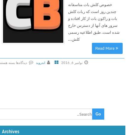
خصوص کلش بات متاسفانه
چندین روز است که ربات کلش
بات و راکون بات از کار افتاده و
سرور های آنها از دسترس خارج
شده است. طبق اطلاعیه رسمی
کلش...
Read More
نوامبر 6, 2016
اندروید
دیدگاه‌ها
بسته هستند
ب
ر
ا
ی
C
l
a
s
h
Archives
B