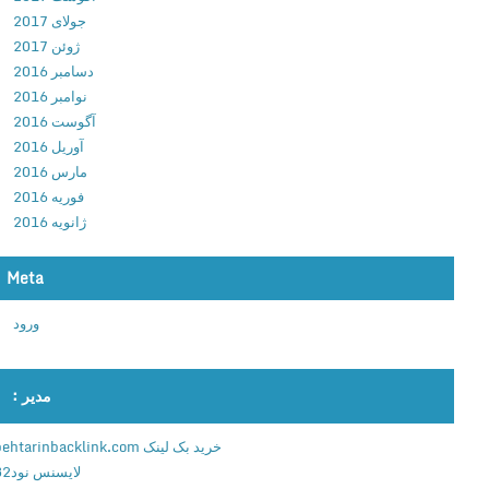
ل
جولای 2017
و
ژوئن 2017
د
دسامبر 2016
ک
نوامبر 2016
ل
آگوست 2016
ش
آوریل 2016
ب
مارس 2016
ا
فوریه 2016
ت
ژانویه 2016
ب
ه
Meta
ت
ر
ورود
ی
ن
ر
مدیر :
ب
ا
خرید بک لینک behtarinbacklink.com
ت
لایسنس نود32
ک