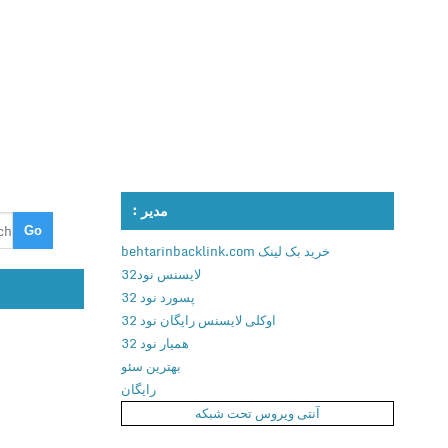
مدیر :
خرید بک لینک behtarinbacklink.com
لایسنس نود32
پسورد نود 32
اوکلی لایسنس رایگان نود 32
همیار نود 32
بهترین سئو
رایگان
آنتی ویروس تحت شبکه