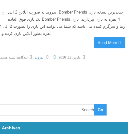
ی
d
B
s
جدیدترین نسخه بازی Bomber Friends اندروید به صورت آنلاین 2 الی
o
v
4 نفره به بازی بپردازید بازی Bomber Friends یک بازی فوق العاده
m
2
زیبا و سرگرم کننده می باشد که شما می توانید این بازی را بصورت 2 الی 4
b
.
نفره بطور آنلاین بازی کرده و...
e
1
Read More
r
1
F
د
مارس 12, 2016
اندروید
دیدگاه‌ها
بسته هستند
r
ا
ب
i
ن
ر
e
ل
ا
n
و
ی
d
د
B
s
ب
o
v
ا
m
1
ز
b
.
ی
e
3
د
Archives
r
9
و
F
د