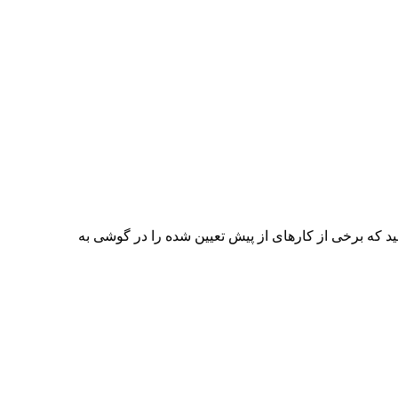
Automagic * Auto نسخه پچ شده برنامه فروش با قیمت 2.4 دلار در گوگل پلی کسب امتیاز 4.8 آیا می خواهید که برخی از کارهای از پیش تعیین شده را در گوشی به