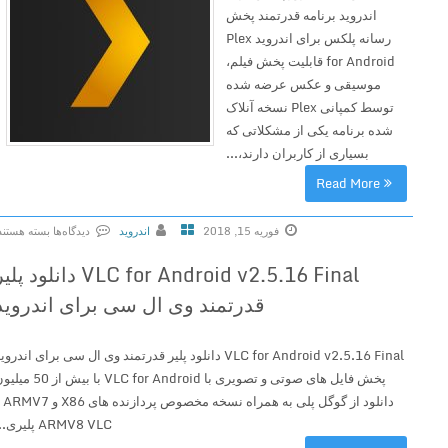
اندروید برنامه قدرتمند پخش
رسانه پلکس برای اندروید Plex
for Android قابلیت پخش فیلم،
موسیقی و عکس عرضه شده
توسط کمپانی Plex نسخه آنلاک
شده برنامه یکی از مشکلاتی که
بسیاری از کاربران دارند،...
Read More
فوریه 15, 2018
اندروید
دیدگاه‌ها
بسته هستند
ب
VLC for Android v2.5.16 Final دانلود پلیر
ر
قدرتمند وی ال سی برای اندروید
ا
ی
P
VLC for Android v2.5.16 Final دانلود پلیر قدرتمند وی ال سی برای اندروید
l
پخش فایل های صوتی و تصویری با VLC for Android با بیش از 50 میلیون
e
دانلود از گوگل پلی به همراه نسخه مخصوص پردازنده های X86 و ARMV7 و
x
ARMV8 VLC پلیری...
f