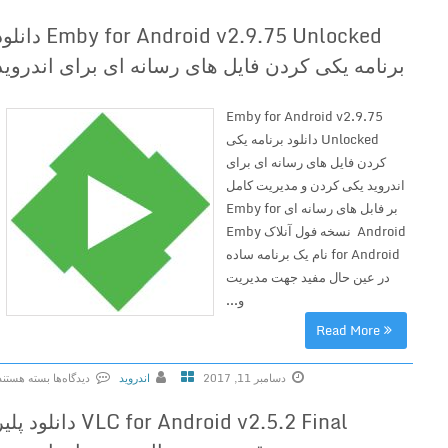
9
ب
v
9
Emby for Android v2.9.75 Unlocked دانلود
ر
2
F
برنامه یکی کردن فایل های رسانه ای برای اندروید
ا
.
i
ی
5
n
F
.
Emby for Android v2.9.75
a
P
1
Unlocked دانلود برنامه یکی
l
s
6
کردن فایل های رسانه ای برای
U
e
F
اندروید یکی کردن و مدیریت کامل
n
f
i
بر فابل های رسانه ای Emby for
l
o
n
Android نسخه فول آنلاک Emby
o
r
a
for Android نام یک برنامه ساده
c
a
l
در عین حال مفید جهت مدیریت
k
n
د
و...
e
d
ا
d
Read More
r
ن
د
o
ل
ا
دسامبر 11, 2017
اندروید
دیدگاه‌ها
بسته هستند
i
و
ن
ب
d
د
VLC for Android v2.5.2 Final دانلود پلیر
ل
ر
v
پ
و
ا