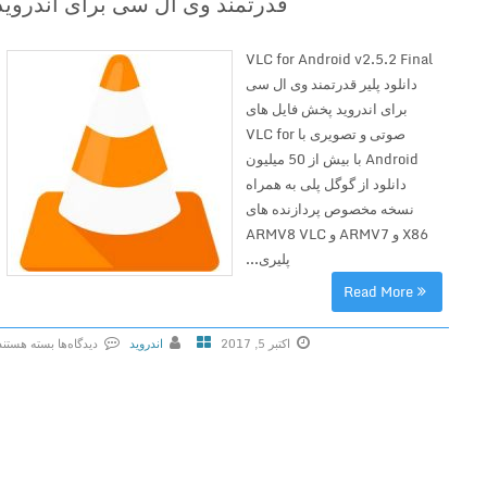
قدرتمند وی ال سی برای اندروید
0
ل
د
ی
.
ی
م
E
1
VLC for Android v2.5.2 Final
ر
د
m
1
دانلود پلیر قدرتمند وی ال سی
ق
ی
b
.
برای اندروید پخش فایل های
د
ا
y
1
صوتی و تصویری با VLC for
ر
س
f
9
Android با بیش از 50 میلیون
ت
ر
o
2
دانلود از گوگل پلی به همراه
م
و
r
د
نسخه مخصوص پردازنده های
ن
ر
A
ا
X86 و ARMV7 و ARMV8 VLC
د
پ
n
ن
پلیری...
و
ل
d
ل
ی
Read More
ک
r
و
ا
س
o
د
ل
ب
اکتبر 5, 2017
اندروید
دیدگاه‌ها
بسته هستند
i
ش
س
ر
ب
d
ب
ی
ا
ر
v
ی
ب
ی
ا
2
ه
ر
ا
ی
.
س
ا
ن
V
9
ا
ی