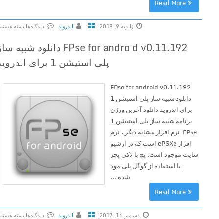
Read More
o
r
ژانویه 9, 2018
اندروید
دیدگاه‌ها
بسته هستند
A
ب
n
FPse for android v0.11.192 دانلود شبیه ساز
ر
d
پلی استیشن 1 برای اندروید
ا
r
ی
o
V
i
FPse for android v0.11.192
L
d
دانلود شبیه ساز پلی استیشن 1
C
v
برای اندروید دانلود آخرین ورژن
f
6
برنامه شبیه ساز پلی استیشن 1
o
.
FPse نرم افزار مشابه دیگر ، نرم
r
1
افزار ePSXe است که در آرشیو
A
4
سایت موجود است. پچ با لاکی پچر
n
.
یا استفاده از گوگل پلی مود
d
0
شده ...
r
.
Read More
o
3
i
4
دسامبر 16, 2017
اندروید
دیدگاه‌ها
بسته هستند
d