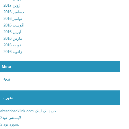
.
ژوئن 2017
0
دسامبر 2016
0
نوامبر 2016
د
آگوست 2016
ا
آوریل 2016
ن
مارس 2016
ل
فوریه 2016
و
ژانویه 2016
د
ن
Meta
ر
م
ورود
ا
ف
ز
مدیر :
ا
ر
خرید بک لینک behtarinbacklink.com
ع
لایسنس نود32
ک
پسورد نود 32
س