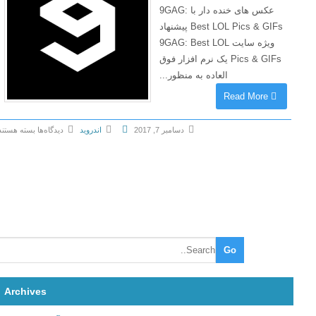
عکس های خنده دار با 9GAG:
Best LOL Pics & GIFs پیشنهاد
ویژه سایت 9GAG: Best LOL
Pics & GIFs یک نرم افزار فوق
العاده به منظور...
Read More
دسامبر 7, 2017
اندروید
دیدگاه‌ها
بسته هستند
ب
ر
ا
ی
9
G
A
G
:
Archives
B
e