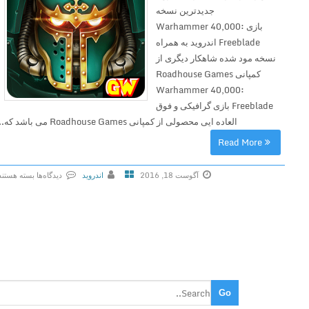
جدیدترین نسخه
بازی Warhammer 40,000:
Freeblade اندروید به همراه
نسخه مود شده شاهکار دیگری از
کمپانی Roadhouse Games
Warhammer 40,000:
Freeblade بازی گرافیکی و فوق
العاده ایی محصولی از کمپانی Roadhouse Games می باشد که...
Read More
آگوست 18, 2016
اندروید
دیدگاه‌ها
بسته هستند
ب
ر
ا
ی
W
a
r
h