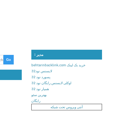
مدیر :
خرید بک لینک behtarinbacklink.com
لایسنس نود32
پسورد نود 32
اوکلی لایسنس رایگان نود 32
همیار نود 32
بهترین سئو
رایگان
آنتی ویروس تحت شبکه