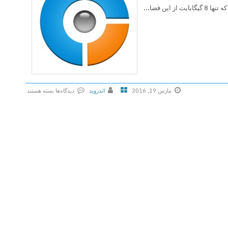
یگابایت از این فضا...
مارس 19, 2016
اندروید
دیدگاه‌ها
بسته هستند
ب
ر
ا
ی
S
t
o
r
a
g
e