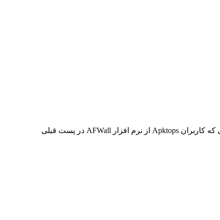
3G Watchdog Pro v1.26.21 دانلود نرم افزار کنترل دیتای مصرفی اندروید جدیدترین نسخه برنامه 3G Watchdog Pro اندروید به دنبال استقبالی که کاربران Apktops از نرم افزار AFWall در پست قبلی