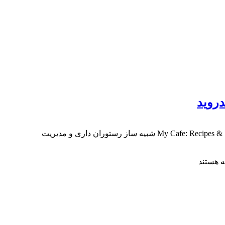
My Cafe: Recipes & Stories v1.9.51 دانلود بازی کافه من: دستور پخت ها و ماجراها برای اندروید بازی مدیریتی و بسیار سرگرم کننده My Cafe: Recipes & Stories شبیه ساز رستوران داری و مدیریت
 هستند