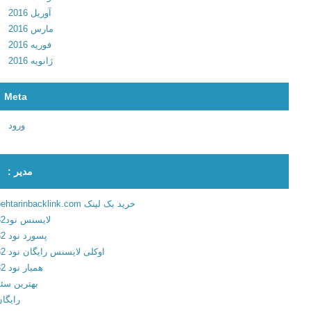
ا
آوریل 2016
ی
مارس 2016
م
فوریه 2016
ت
ژانویه 2016
ق
ا
Meta
ط
ع
ورود
+
م
و
مدیر :
د
+
خرید بک لینک behtarinbacklink.com
ت
لایسنس نود32
ر
پسورد نود 32
ی
اوکلی لایسنس رایگان نود 32
ل
همیار نود 32
ر
بهترین سئو
ب
رایگان
ر