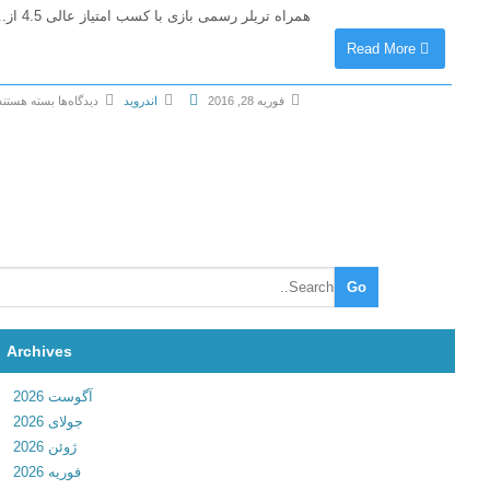
همراه تریلر رسمی بازی با کسب امتیاز عالی 4.5 از...
Read More
فوریه 28, 2016
اندروید
دیدگاه‌ها
بسته هستند
ب
ر
ا
ی
C
r
o
s
s
Archives
y
R
آگوست 2026
o
جولای 2026
a
ژوئن 2026
d
فوریه 2026
1