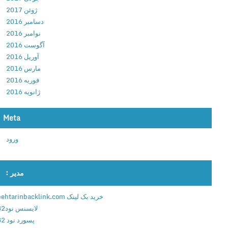
د
ژوئن 2017
ب
دسامبر 2016
ا
نوامبر 2016
ز
آگوست 2016
ی
آوریل 2016
ز
مارس 2016
ی
فوریه 2016
ب
ژانویه 2016
ا
ی
Meta
ب
ا
ورود
ش
گ
ا
مدیر :
ه
م
خرید بک لینک behtarinbacklink.com
ش
لایسنس نود32
ت
پسورد نود 32
ز