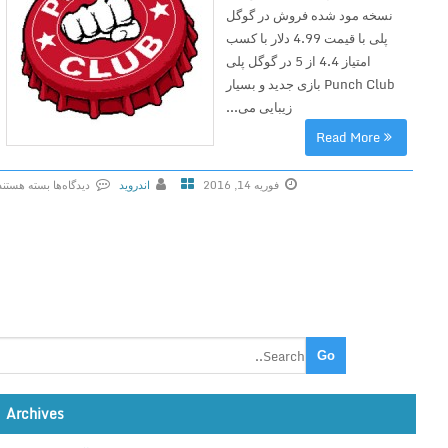
نسخه مود شده فروش در گوگل
پلی با قیمت 4.99 دلار با کسب
امتیاز 4.4 از 5 در گوگل پلی
Punch Club بازی جدید و بسیار
زیبایی می...
Read More
فوریه 14, 2016
اندروید
دیدگاه‌ها
بسته هستند
ب
ر
ا
ی
P
u
n
c
h
Archives
C
l