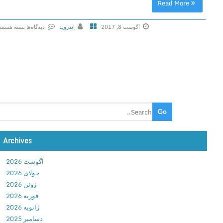
Read More
1
.
آگوست 8, 2017
اندروید
دیدگاه‌ها
بسته هستند
4
ب
.
ر
1
ا
د
ی
ا
F
ن
i
ل
n
و
g
د
–
ن
Archives
N
ت
e
ک
آگوست 2026
t
ا
جولای 2026
w
ت
ژوئن 2026
o
ب
فوریه 2026
r
ر
ژانویه 2026
k
ن
دسامبر 2025
T