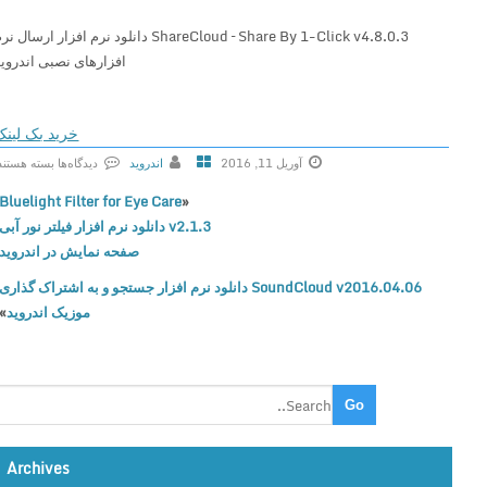
ShareCloud – Share By 1-Click v4.8.0.3 دانلود نرم افزار ارسال نرم
افزارهای نصبی اندروید
خرید بک لینک
آوریل 11, 2016
اندروید
دیدگاه‌ها
بسته هستند
ب
Bluelight Filter for Eye Care
«
ر
v2.1.3 دانلود نرم افزار فیلتر نور آبی
ا
صفحه نمایش در اندروید
ی
SoundCloud v2016.04.06 دانلود نرم افزار جستجو و به اشتراک گذاری
S
موزیک اندروید
»
h
a
r
e
C
l
o
Archives