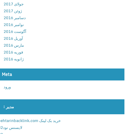
جولای 2017
8
ژوئن 2017
.
دسامبر 2016
0
نوامبر 2016
.
آگوست 2016
3
آوریل 2016
د
مارس 2016
ا
فوریه 2016
ن
ژانویه 2016
ل
و
د
Meta
ن
ورود
ر
م
ا
مدیر :
ف
ز
خرید بک لینک behtarinbacklink.com
ا
لایسنس نود32
ر