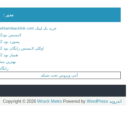
ی
ر
مدیر :
و
گ
خرید بک لینک behtarinbacklink.com
ی
لایسنس نود32
ف
پسورد نود 32
ه
اوکلی لایسنس رایگان نود 32
ا
همیار نود 32
ی
بهترین سئو
خ
رایگان
ن
آنتی ویروس تحت شبکه
د
ه
د
ا
اندروید
Copyright © 2026
WordPress
Powered by
Wrock Metro
ر
ب
ر
ا
ی