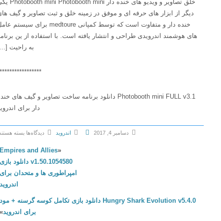
خلق تصاویر و ویدیو های خنده دار Photobooth mini Photobooth mini یکی
دیگر از ابزار های حرفه ای و موفق در زمینه خلق و ثبت تصاویر و گیف های
خنده دار و متفاوت است که توسط کمپانی medtoure برای سیستم عامل
های هوشمند اندرویدی طراحی و انتشار یافته است. با استفاده از ین برنامه
به راحیت […]
******************
Photobooth mini FULL v3.1 دانلود برنامه ساخت تصاویر و گیف های خنده
دار برای اندروید
دسامبر 4, 2017
اندروید
دیدگاه‌ها
بسته هستند
ب
Empires and Allies
«
ر
v1.50.1054580 دانلود بازی
ا
امپراطوری ها و متحدان برای
ی
اندروید
P
Hungry Shark Evolution v5.4.0 دانلود بازی تکامل کوسه گرسنه + مود
h
برای اندروید
»
o