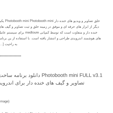
خلق تصاویر و ویدیو های خنده دار Photobooth mini Photobooth mini یکی
دیگر از ابزار های حرفه ای و موفق در زمینه خلق و ثبت تصاویر و گیف های
خنده دار و متفاوت است که توسط کمپانی medtoure برای سیستم عامل
های هوشمند اندرویدی طراحی و انتشار یافته است. با استفاده از ین برنامه
به راحیت […]
******************
Photobooth mini FULL v3.1 دانلود برنامه ساخت
تصاویر و گیف های خنده دار برای اندروید
(image)