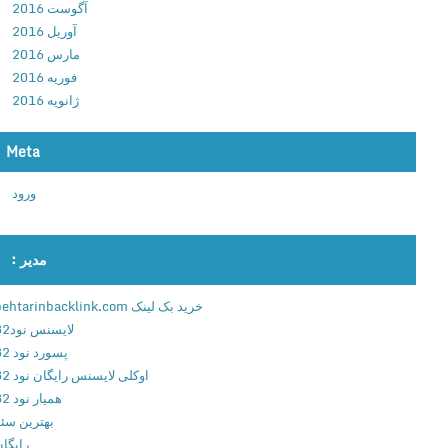
آگوست 2016
ل
آوریل 2016
و
مارس 2016
د
فوریه 2016
ن
ژانویه 2016
ر
م
ا
Meta
ف
ورود
ز
ا
ر
مدیر :
م
ا
خرید بک لینک behtarinbacklink.com
ی
لایسنس نود32
ک
پسورد نود 32
ر
اوکلی لایسنس رایگان نود 32
و
همیار نود 32
س
بهترین سئو
ا
رایگان
ف