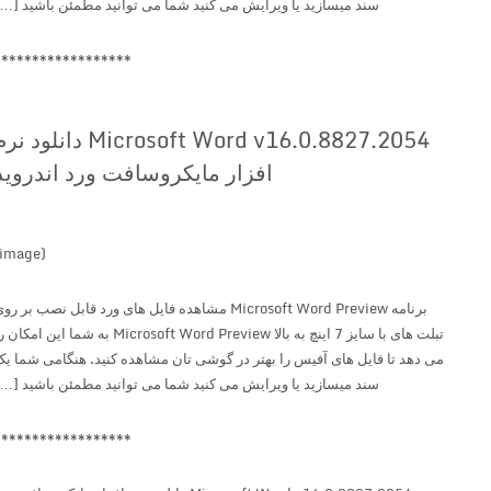
سند میسازید یا ویرایش می کنید شما می توانید مطمئن باشید […]
******************
Microsoft Word v16.0.8827.2054 دانلود نرم
افزار مایکروسافت ورد اندروید
(image)
برنامه Microsoft Word Preview مشاهده فایل های ورد قابل نصب بر روی
تبلت های با سایز 7 اینچ به بالا Microsoft Word Preview به شما این امکان را
می دهد تا فایل های آفیس را بهتر در گوشی تان مشاهده کنید. هنگامی شما یک
سند میسازید یا ویرایش می کنید شما می توانید مطمئن باشید […]
******************