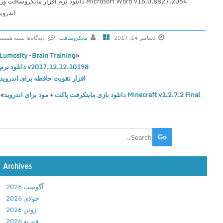
Microsoft Word v16.0.8827.2054 دانلود نرم افزار مایکروسافت ورد
اندروید
دسامبر 14, 2017
مایکروسافت
دیدگاه‌ها
بسته هستند
ب
Lumosity – Brain Training
«
ر
v2017.12.12.10198 دانلود نرم
ا
افزار تقویت حافظه برای اندروید
ی
Minecraft v1.2.7.2 Final دانلود بازی ماینکرفت پاکت + مود برای اندروید
»
M
i
c
r
o
s
o
Archives
f
آگوست 2026
t
جولای 2026
W
ژوئن 2026
o
فوریه 2026
r