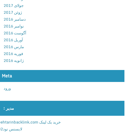
جولای 2017
0
ژوئن 2017
د
دسامبر 2016
ا
نوامبر 2016
ن
آگوست 2016
ل
آوریل 2016
و
مارس 2016
د
فوریه 2016
ب
ژانویه 2016
ا
ز
ی
Meta
ش
ورود
ب
ی
ه
مدیر :
س
ا
خرید بک لینک behtarinbacklink.com
ز
لایسنس نود32
ح