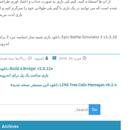
از آن ها استفاده کنید. گیم پلی بازی به صورت جذاب و اعتیاد آوری طراحی
شده است که می توانید در یک بازی با گیم پلی طولانی خود را سرگرم کتید و از
بازی لذت ببرید.
Epic Battle Simulator 2 v1.3.10 دانلود بازی شبیه ساز حماسه نبرد 2 برای
اندروید
فوریه 26, 2018
اندروید
دیدگاه‌ها
بسته هستند
ب
«
Build a Bridge! v2.0.12 دانلود
ر
بازی ساخت یک پل برای اندروید
ا
LINE Free Calls Messages v8.2.4 دانلود لاین مسنجر نسخه جدید
»
ی
E
p
i
c
B
a
Archives