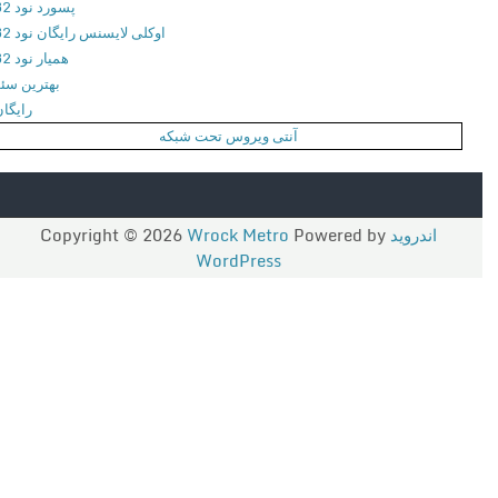
پسورد نود 32
م
اوکلی لایسنس رایگان نود 32
ا
همیار نود 32
س
بهترین سئو
ه
رایگان
ن
آنتی ویروس تحت شبکه
ب
ر
د
2
اندروید
Copyright © 2026
Powered by
Wrock Metro
ب
WordPress
ر
ا
ی
ا
ن
د
ر
و
ی
د