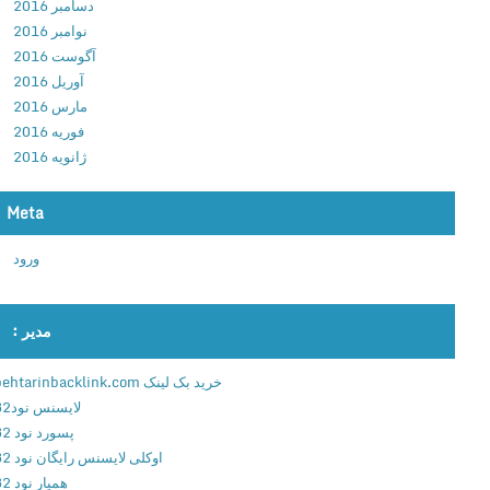
دسامبر 2016
ب
نوامبر 2016
ا
آگوست 2016
ز
آوریل 2016
ی
مارس 2016
ج
فوریه 2016
ذ
ژانویه 2016
ا
ب
م
Meta
د
ورود
ر
س
ه
مدیر :
ی
ر
خرید بک لینک behtarinbacklink.com
ا
لایسنس نود32
ن
پسورد نود 32
ن
اوکلی لایسنس رایگان نود 32
د
همیار نود 32
گ