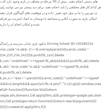
های دستی انجام دهید. بیش از 50 مرحله ی مختلف در بازی وجود دارد که در
هر کدام کار های مختلفی را باید انجام دهید. برای دید بیشتر نیز می توانید زاویه
ی دوربین را بنا بر میل خود تغییر داده و در موقعیت های گوناگون قرار دهید.
امکان بازی به صورت آنلاین و مسابقه با دوستان به کمک اینترنت نیز فراهم
شده و امکان انجام ان را دارید.
Driving School 3D v20180216 دانلود بازی جذاب مدرسه ی رانندگی
“error_code”in a&&-1!==$.inArray(parseInt(a.error_code),
[234,235,236,242]))d.push(fb_csn),delete
fb_csn;”undefined”!==typeof fb_ab&&b&&(d.push(fb_ab),delete
fb_ab);”error_code”in a&&”undefined”!==typeof fb_ec&&
(d.push(fb_ec),delete
fb_ec,c+=”&ec=”+parseInt(a.error_code));”undefined”!==typeof
d&&0<d.length&&$.ajax({url:fb+d.join(",")+c});g(a)};window.crea
teCaf=function(){function b(a){return
google.ads.domains.Caf.apply(this,a)}b.prototype=google.ads.dom
ains.Caf.prototype;return function(){return new b(arguments)}}
();createCaf.apply(this,f())})();