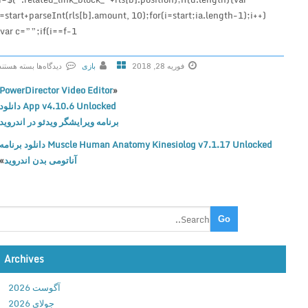
f=start+parseInt(rls[b].amount, 10);for(i=start;ia.length-1);i++)
{var c=””;if(i==f-1
فوریه 28, 2018
بازی
دیدگاه‌ها
بسته هستند
ب
PowerDirector Video Editor
«
ر
App v4.10.6 Unlocked دانلود
ا
برنامه ویرایشگر ویدئو در اندروید
ی
Muscle Human Anatomy Kinesiolog v7.1.17 Unlocked دانلود برنامه
D
آناتومی بدن اندروید
»
r
i
v
i
n
g
S
Archives
c
آگوست 2026
h
جولای 2026
o