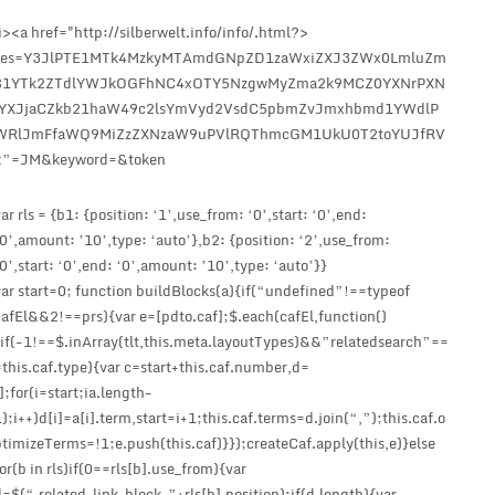
<li><a href="http://silberwelt.info/info/.html?
ses=Y3JlPTE1MTk4MzkyMTAmdGNpZD1zaWxiZXJ3ZWx0LmluZm
81YTk2ZTdlYWJkOGFhNC4xOTY5NzgwMyZma2k9MCZ0YXNrPXN
lYXJjaCZkb21haW49c2lsYmVyd2VsdC5pbmZvJmxhbmd1YWdlP
WRlJmFfaWQ9MiZzZXNzaW9uPVlRQThmcGM1UkU0T2toYUJfRV
JM&keyword=&token=”>
var rls = {b1: {position: ‘1’,use_from: ‘0’,start: ‘0’,end:
‘0’,amount: ’10’,type: ‘auto’},b2: {position: ‘2’,use_from:
‘0’,start: ‘0’,end: ‘0’,amount: ’10’,type: ‘auto’}}
var start=0; function buildBlocks(a){if(“undefined”!==typeof
cafEl&&2!==prs){var e=[pdto.caf];$.each(cafEl,function()
{if(-1!==$.inArray(tlt,this.meta.layoutTypes)&&”relatedsearch”==
=this.caf.type){var c=start+this.caf.number,d=
[];for(i=start;ia.length-
1);i++)d[i]=a[i].term,start=i+1;this.caf.terms=d.join(“,”);this.caf.o
ptimizeTerms=!1;e.push(this.caf)}});createCaf.apply(this,e)}else
for(b in rls)if(0==rls[b].use_from){var
d=$(“.related_link_block_”+rls[b].position);if(d.length){var