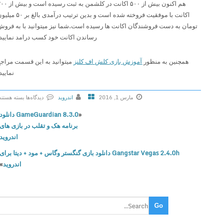
هم اکنون بیش از ۵۰۰ اکانت در کلشمن به ثبت رسیده است و بیش از ۳۰۰
اکانت با موفقیت فروخته شده است و بدین ترتیب درآمدی بالغ بر ۵۰ میلیون
تومان به دست فروشندگان اکانت ها رسیده است.شما نیز میتوانید با به فروش
رساندن اکانت خود کسب درامد نمایید.
همچنین به منظور
آموزش بازی کلش اف کلنز
میتوانید به این قسمت مراجع
نمایید.
مارس 1, 2016
اندروید
دیدگاه‌ها
بسته هستند
ب
«
GameGuardian 8.3.0 دانلود
ر
برنامه هک و تقلب در بازی های
ا
اندروید
ی
Gangstar Vegas 2.4.0h دانلود بازی گنگستر وگاس + مود + دیتا برای
D
اندروید
»
M
D
P
a
n