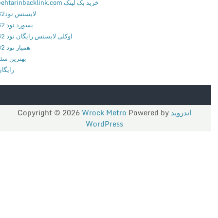
خرید بک لینک behtarinbacklink.com
ر
لایسنس نود32
ا
پسورد نود 32
ی
اوکلی لایسنس رایگان نود 32
ا
همیار نود 32
ن
بهترین سئو
د
رایگان
ر
و
ی
د
اندروید
Copyright © 2026
Powered by
Wrock Metro
WordPress