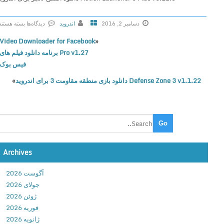
دسامبر 2, 2016
اندروید
دیدگاه‌ها
بسته هستند
ب
Video Downloader for Facebook
«
ر
Pro v1.27 برنامه دانلود فیلم های
ا
فیس بوک
ی
Defense Zone 3 v1.1.22 دانلود بازی منطقه مقاومت 3 برای اندروید
»
A
c
t
i
o
n
L
Archives
a
آگوست 2026
u
جولای 2026
n
ژوئن 2026
c
فوریه 2026
h
ژانویه 2026
e