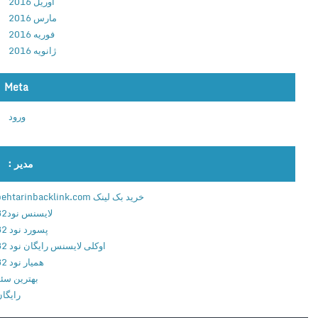
آوریل 2016
ا
مارس 2016
ک
فوریه 2016
ش
ژانویه 2016
ن
ل
ا
Meta
ن
ورود
چ
ر
ب
مدیر :
ر
ا
خرید بک لینک behtarinbacklink.com
ی
لایسنس نود32
ا
پسورد نود 32
ن
اوکلی لایسنس رایگان نود 32
د
همیار نود 32
ر
بهترین سئو
و
رایگان
ی
د