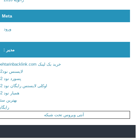
ا
ه
Meta
ب
ا
ورود
ن
ک
مدیر :
م
س
خرید بک لینک behtarinbacklink.com
ک
لایسنس نود32
ن
پسورد نود 32
ب
اوکلی لایسنس رایگان نود 32
ر
همیار نود 32
ا
بهترین سئو
ی
رایگان
ا
آنتی ویروس تحت شبکه
ن
د
ر
و