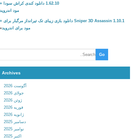
1.62.10 دانلود کندی کراش سودا +
ا
مود اندروید
ی
Sniper 3D Assassin 1.10.1 دانلود بازی زیبای تک تیرانداز مرگبار برای +
د
مود برای اندروید
»
ا
ن
ل
و
د
آ
خ
Archives
ر
آگوست 2026
ی
جولای 2026
ن
ژوئن 2026
و
فوریه 2026
ج
ژانویه 2026
د
دسامبر 2025
ی
نوامبر 2025
د
اکتبر 2025
ت