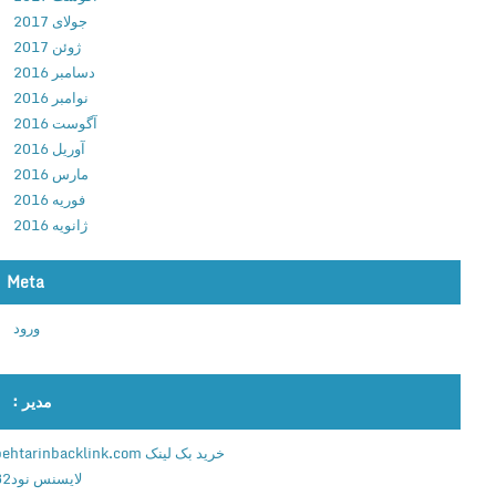
ر
جولای 2017
ی
ژوئن 2017
ن
دسامبر 2016
ن
نوامبر 2016
س
آگوست 2016
خ
آوریل 2016
ه
مارس 2016
ا
فوریه 2016
پ
ژانویه 2016
ت
و
Meta
ی
د
ورود
م
ا
ر
مدیر :
ک
ت
خرید بک لینک behtarinbacklink.com
پ
لایسنس نود32
ر