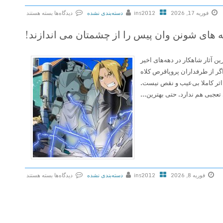
ش
فوریه 17, 2026
ins2012
دسته‌بندی نشده
دیدگاه‌ها
بسته هستند
ب
ب
مه های شونن وان پیس را از چشمتان می اندازند!
خ
ر
ش
ا
پ
 آثار شاهکار در دهه‌های اخیر
ی
ا
اگر از طرفداران پروپاقرص کلاه
ن
ی
 اثر کاملا بی‌عیب و نقص نیست.
ق
ا
تعجبی هم ندارد. حتی بهترین...
ش
ن
گ
ی
ن
ا
د
ن
ا
ی
ل
م
ف
ه
د
فوریه 8, 2026
ins2012
دسته‌بندی نشده
دیدگاه‌ها
بسته هستند
B
ر
ب
e
ا
ر
a
س
ا
s
پ
ی