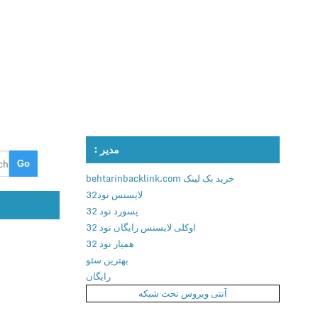
مدیر :
خرید بک لینک behtarinbacklink.com
لایسنس نود32
پسورد نود 32
اوکلی لایسنس رایگان نود 32
همیار نود 32
بهترین سئو
رایگان
آنتی ویروس تحت شبکه