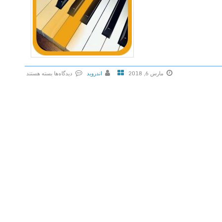
مارس 6, 2018
اندروید
دیدگاه‌ها
بسته هستند
ب
ر
ا
ی
P
i
a
n
o
S
c
a
l