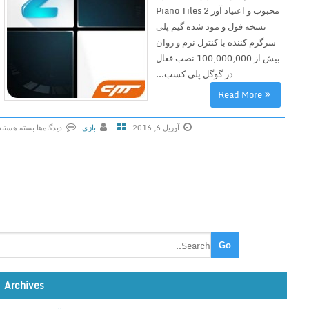
محبوب و اعتیاد آور Piano Tiles 2
نسخه فول و مود شده گیم پلی
سرگرم کننده با کنترل نرم و روان
بیش از 100,000,000 نصب فعال
در گوگل پلی کسب...
Read More
آوریل 6, 2016
بازی
دیدگاه‌ها
بسته هستند
ب
ر
ا
ی
P
i
a
n
o
Archives
T
i