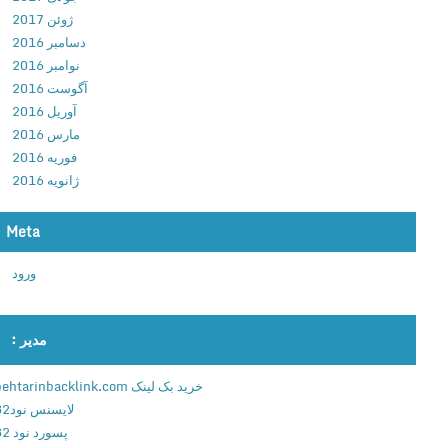
2
ژوئن 2017
.
دسامبر 2016
0
نوامبر 2016
.
آگوست 2016
9
آوریل 2016
2
مارس 2016
5
فوریه 2016
د
ژانویه 2016
ا
ن
Meta
ل
و
ورود
د
ب
ا
مدیر :
ز
ی
خرید بک لینک behtarinbacklink.com
ک
لایسنس نود32
ا
پسورد نود 32
ش