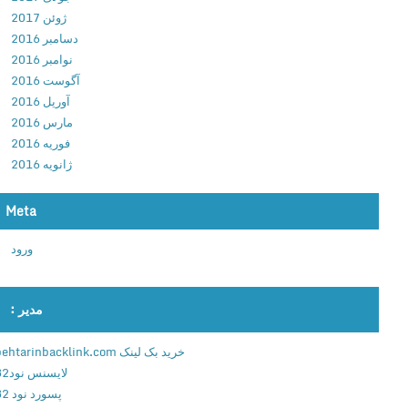
ی
ژوئن 2017
ر
دسامبر 2016
ی
نوامبر 2016
ت
آگوست 2016
ا
آوریل 2016
پ
مارس 2016
ل
فوریه 2016
ی
ژانویه 2016
ک
ی
Meta
ش
ن
ورود
ه
ا
ی
مدیر :
د
ر
خرید بک لینک behtarinbacklink.com
ح
لایسنس نود32
ا
پسورد نود 32
ل