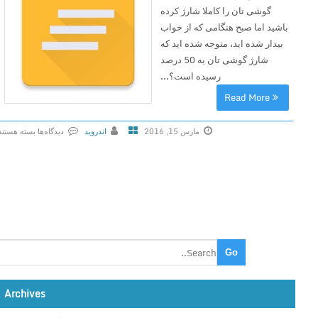
گوشی تان را کاملا شارژ کرده
باشید اما صبح هنگامی که از خواب
بیدار شده اید، متوجه شده اید که
شارژ گوشی تان به 50 درصد
رسیده است؟...
Read More
مارس 15, 2016
اندروید
دیدگاه‌ها
بسته هستند
ب
ر
ا
ی
د
ا
ن
ل
و
Archives
د
S