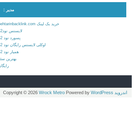
ا
مدیر :
ر
م
خرید بک لینک behtarinbacklink.com
ا
لایسنس نود32
ن
پسورد نود 32
د
اوکلی لایسنس رایگان نود 32
ر
همیار نود 32
و
بهترین سئو
ی
رایگان
د
اندروید
Copyright © 2026
WordPress
Powered by
Wrock Metro