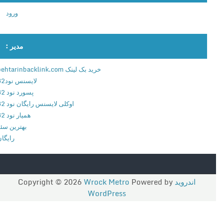
ل
ورود
و
د
ب
مدیر :
ر
ن
خرید بک لینک behtarinbacklink.com
ا
لایسنس نود32
م
پسورد نود 32
ه
اوکلی لایسنس رایگان نود 32
ف
همیار نود 32
ض
بهترین سئو
ا
رایگان
ی
م
و
ا
اندروید
Copyright © 2026
Powered by
Wrock Metro
ز
WordPress
ی
د
ر