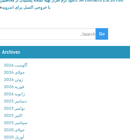
SA Contacts 2.8.10 Full دانلود نرم افزار تهیه نسخه پشتیبان از مخاطبین
P
با خروجی اکسل برای اندروید
»
a
r
a
l
l
e
l
Archives
S
آگوست 2026
p
جولای 2026
a
ژوئن 2026
c
فوریه 2026
e
ژانویه 2026
－
دسامبر 2025
M
نوامبر 2025
u
اکتبر 2025
l
سپتامبر 2025
t
جولای 2020
i
آوریل 2020
A