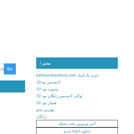
مدیر :
خرید بک لینک behtarinbacklink.com
لایسنس نود32
پسورد نود 32
اوکلی لایسنس رایگان نود 32
همیار نود 32
بهترین سئو
رایگان
آنتی ویروس تحت شبکه
دانلود mp3 جدید