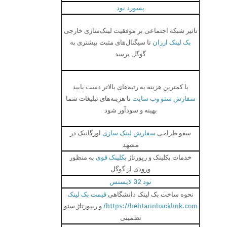
پسورد نود
تاثیر شبکه اجتماعی بر موفقیت لینک‌سازی خارجی
بک لینک ارزان
تا سیگنال‌های مثبت بیشتری به
گوگل برسد
با کمترین هزینه به رتبه‌های بالاتر دست یابید
سفارش سئو وب سایت
تا هزینه‌های تبلیغات شما
بهینه و سودآور شود
سعو طراحی
سفارش لینک سازی
اورگانیک در
مشهد
خدمات بکلینک و رپورتاژ
بکلینک قوی
به منظور
ورودی از گوگل
نود 32 لایسنس
نحوه ساخت بک لینک دانشگاهی
قیمت بک لینک
https://behtarinbacklink.com/
و ریپورتاژ سئو
تضمینی