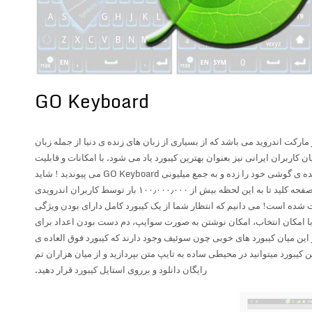
GO Keyboard
مارکت اندروید می باشد که از بسیاری از زبان های زنده ی دنیا از جمله زبان
 کاربران ایرانی نیز بعنوان بهترین کیبورد یاد می شود. با امکانات و قابلیت
های کیبورد GO قطعا قید کیبورد خسته کننده ی گوشی خود را زده و به جمع میلیونی GO Keyboard می پیوندید ! شاید
باورش برایتان سخت باشید که این صفحه کلید تا به این لحظه بیش از ۱۰۰٫۰۰۰٫۰۰۰ بار توسط کاربران اندرویدی
شده است! می دانیم که انتظار شما از یک کیبورد کامل دارای بودن ویژگی
 امکان انتخاب، امکان نوشتن به صورت سوایپ، دم دست بودن اعداد برای
ین میان کیبورد های خوبی چون سوئیف وجود دارند که کیبورد فوق العاده ی
این کیبورد میتوانید در محیطی ساده به تایپ متن بپردازید و از میان هزاران تم
رایگان دانلود و برروی استایل کیبورد قرار دهید.