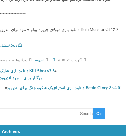
******************
Bulu Monster v3.12.2 دانلود بازی هیولای جزیره بولو + مود برای اندروید
تکنولوژی جدید
آگوست 20, 2016
اندروید
دیدگاه‌ها
بسته هستند
ب
«
Kill Shot v3.3 دانلود بازی شلیک
ر
مرگبار برای + مود اندروید
ا
Battle Glory 2 v4.01 دانلود بازی استراتژیک شکوه جنگ برای اندروید
»
ی
B
u
l
u
M
o
Archives