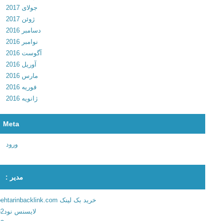
جولای 2017
ز
ژوئن 2017
ی
دسامبر 2016
ه
نوامبر 2016
ی
آگوست 2016
و
آوریل 2016
ل
مارس 2016
ا
فوریه 2016
ی
ژانویه 2016
ج
ز
ی
Meta
ر
ه
ورود
ب
و
مدیر :
ل
و
خرید بک لینک behtarinbacklink.com
+
لایسنس نود32
م