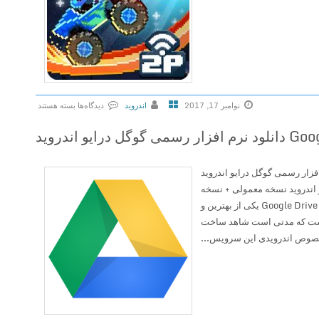
نوامبر 17, 2017
اندروید
دیدگاه‌ها
بسته هستند
ب
ایو اندروید
ر
ا
Google دانلود نرم افزار رسمی گوگل درایو اندروید
ی
 اندروید نسخه معمولی + نسخه
D
مخصوص پردازنده X86 گوگل درایو Google Drive یکی از بهترین و
r
ست که مدتی است شاهد ساخت
i
صوص اندرویدی این سرویس...
v
e
A
h
e
a