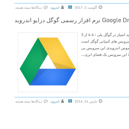
d
آگوست 2, 2017
اندروید
دیدگاه‌ها
بسته هستند
v
ب
2
ر
.
ا
0
جدیدترین نسخه برنامه گوگل درایو اندروید امتیاز در گوگل پلی : 4.4 از 5
ی
.
 برترین سرویس های کمپانی گوگل است
G
0
وص اندرویدی این سرویس بی
o
د
ط این سرویس یک فضای ابری...
o
ا
g
ن
l
ل
e
و
D
د
r
ب
i
ا
v
مارس 16, 2016
اندروید
دیدگاه‌ها
بسته هستند
ز
e
ب
ی
v
ر
م
2
ا
ا
.
ی