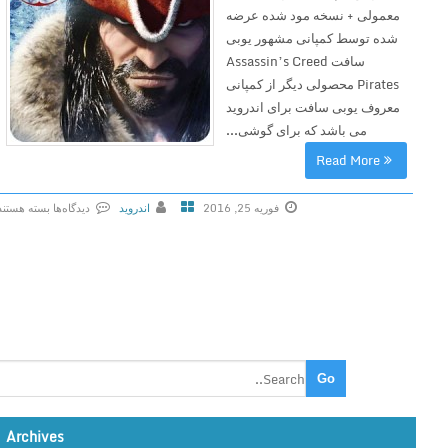
معمولی + نسخه مود شده عرضه
شده توسط کمپانی مشهور یوبی
سافت Assassin’s Creed
Pirates محصولی دیگر از کمپانی
معروف یوبی سافت برای اندروید
می باشد که برای گوشی...
Read More
فوریه 25, 2016
اندروید
دیدگاه‌ها
بسته هستند
ب
ر
ا
ی
A
s
s
a
s
Archives
s