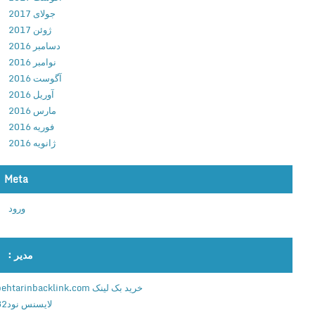
.
جولای 2017
0
ژوئن 2017
د
دسامبر 2016
ا
نوامبر 2016
ن
آگوست 2016
ل
آوریل 2016
و
مارس 2016
د
فوریه 2016
ب
ژانویه 2016
ا
ز
Meta
ی
ا
ورود
س
ا
س
مدیر :
ی
ن
خرید بک لینک behtarinbacklink.com
ز
لایسنس نود32
ک