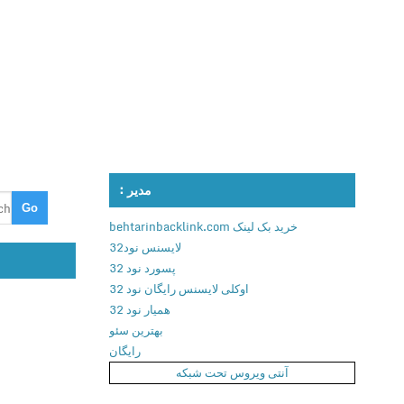
مدیر :
خرید بک لینک behtarinbacklink.com
لایسنس نود32
پسورد نود 32
اوکلی لایسنس رایگان نود 32
همیار نود 32
بهترین سئو
رایگان
آنتی ویروس تحت شبکه