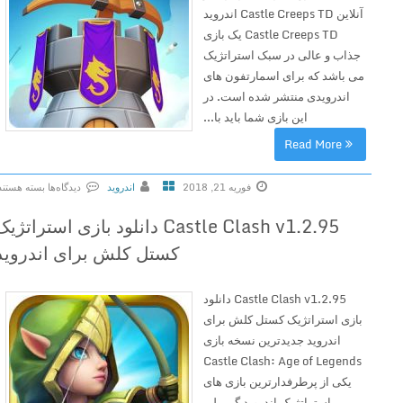
آنلاین Castle Creeps TD اندروید
Castle Creeps TD یک بازی
جذاب و عالی در سبک استراتژیک
می باشد که برای اسمارتفون های
اندرویدی منتشر شده است. در
این بازی شما باید با...
Read More
فوریه 21, 2018
اندروید
دیدگاه‌ها
بسته هستند
ب
Castle Clash v1.2.95 دانلود بازی استراتژیک
ر
کستل کلش برای اندروید
ا
ی
C
Castle Clash v1.2.95 دانلود
a
بازی استراتژیک کستل کلش برای
s
اندروید جدیدترین نسخه بازی
t
Castle Clash: Age of Legends
l
یکی از پرطرفدارترین بازی های
e
استراتژیک اندروید گیم پلی