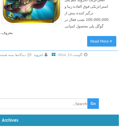
C
استراتژیکی فوق العاده زیبا و
r
درگیر کننده بیش از
e
100,000,000 نصب فعال در
e
گوگل پلی محصول کمپانی
p
معروف...
s
Read More
T
D
آگوست 13, 2016
اندروید
دیدگاه‌ها
بسته هستند
v
ب
1
ر
.
ا
3
ی
5
C
.
a
0
s
د
t
ا
l
ن
Archives
e
ل
C