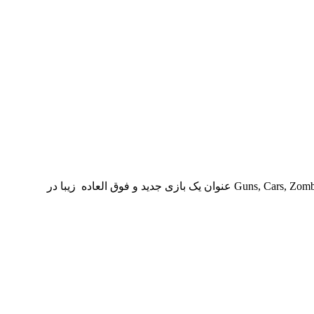
Guns, Cars, Zombies v2.3.0 دانلود بازی ماشین، اسلحه، زامبی برای اندروید بازی ماشین سواری و کشتن زامبی ها Guns, Cars, Zombies Guns, Cars, Zombies عنوان یک بازی جدید و فوق العاده زیبا در