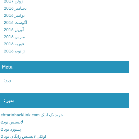
ژوئن 2017
P
ب
دسامبر 2016
r
ط
نوامبر 2016
o
خ
آگوست 2016
5
و
آوریل 2016
.
د
مارس 2016
0
ک
فوریه 2016
2
ا
ژانویه 2016
ض
ر
ب
م
Meta
ط
ک
خ
ا
ورود
و
ل
د
م
ک
ا
مدیر :
ا
ت
ر
خرید بک لینک behtarinbacklink.com
م
لایسنس نود32
ک
پسورد نود 32
ا
اوکلی لایسنس رایگان نود 32
ل