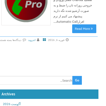
a
خروجی رورانه تان را ضبط و به
l
صورت آرشیو شده نگه دارید
l
پیشنهاد می کنیم از نرم
R
افزارAutomatic Call...
e
Read More
c
o
فوریه 4, 2016
اندروید
دیدگاه‌ها
بسته هستند
r
ب
d
ر
e
ا
r
ی
A
د
C
ا
R
ن
v
ل
2
و
.
Archives
د
2
A
.
آگوست 2026
u