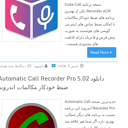
نسخه برنامه Cube Call
Recorder ACR یکی از بهترین
برنامه های ضبط خودکار مکالمات
با امکان ضبط تماس های اینترنتی
گوشی های هوشمند به صورت
پیش فرض و فابریک دارای قابلیت
های محدودی هستند...
Read More
مارس 9, 2018
اندروید
دیدگاه‌ها
بسته هستند
ب
دانلود Automatic Call Recorder Pro 5.02
ر
ضبط خودکار مکالمات اندروید
ا
ی
C
جدیدترین نسخه Automatic Call
u
Recorder Pro اندروید این برنامه
b
نسبت به برنامه های دیگر عملکرد
e
بهتری دارد اگر شما هم علاقه مند
C
هستید مکالمات تلفنی ورودی و