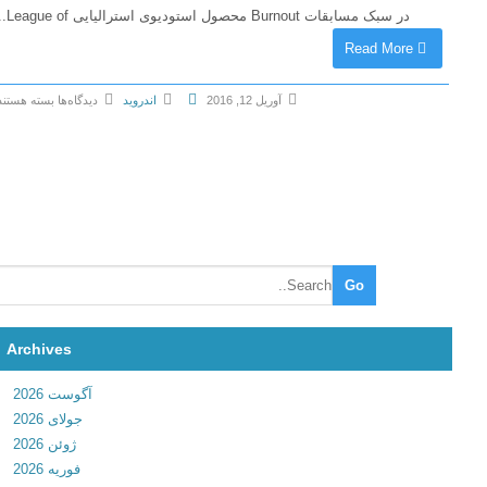
در سبک مسابقات Burnout محصول استودیوی استرالیایی League of...
Read More
آوریل 12, 2016
اندروید
دیدگاه‌ها
بسته هستند
ب
ر
ا
ی
T
o
r
q
u
Archives
e
B
آگوست 2026
u
جولای 2026
r
ژوئن 2026
n
فوریه 2026
o