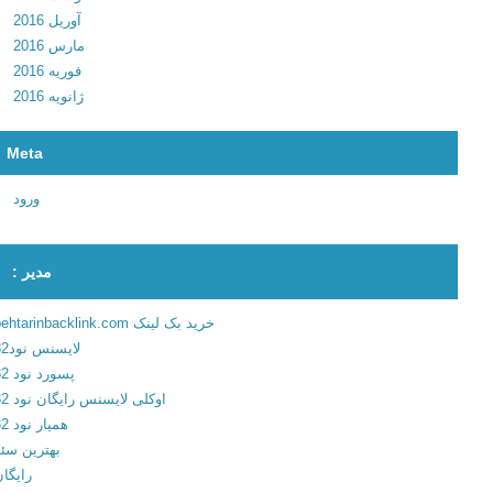
س
آوریل 2016
ا
مارس 2016
ب
فوریه 2016
ق
ژانویه 2016
ا
ت
Meta
ب
ر
ورود
ن
ا
و
مدیر :
ت
م
خرید بک لینک behtarinbacklink.com
ا
لایسنس نود32
ش
پسورد نود 32
ی
اوکلی لایسنس رایگان نود 32
ن
همیار نود 32
ه
بهترین سئو
ا
رایگان
ب